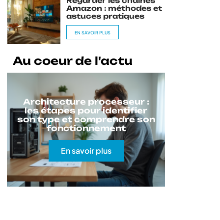
Regarder les chaînes
Amazon : méthodes et
astuces pratiques
EN SAVOIR PLUS
Au coeur de l'actu
Architecture processeur :
les étapes pour identifier
son type et comprendre son
fonctionnement
En savoir plus