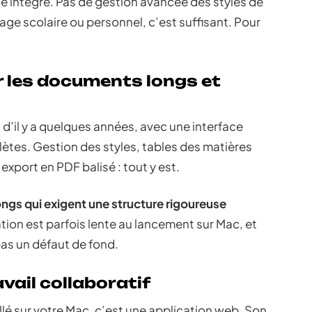
ge intégré. Pas de gestion avancée des styles de
ge scolaire ou personnel, c’est suffisant. Pour
r les documents longs et
d’il y a quelques années, avec une interface
ètes. Gestion des styles, tables des matières
export en PDF balisé : tout y est.
ngs qui exigent une structure rigoureuse
tion est parfois lente au lancement sur Mac, et
as un défaut de fond.
vail collaboratif
llé sur votre Mac, c’est une application web. Son