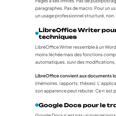
Pages a ses limites. Pas de publiposta
paragraphes. Pas de macro. Pour un usa
un usage professionnel structuré, non.
LibreOffice Writer pou
techniques
LibreOffice Writer ressemble à un Word 
moins léchée mais des fonctions compl
automatiques, suivi des modifications, 
LibreOffice convient aux documents lo
(mémoires, rapports, thèses). L’applica
son apparence peut rebuter. Ce n’est p
Google Docs pour le tra
Google Docs n’est pas un logiciel insta