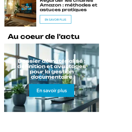
Regarder les chaînes
Amazon : méthodes et
astuces pratiques
EN SAVOIR PLUS
Au coeur de l'actu
Dossier dématérialisé :
définition et avantages
pour la gestion
documentaire
En savoir plus